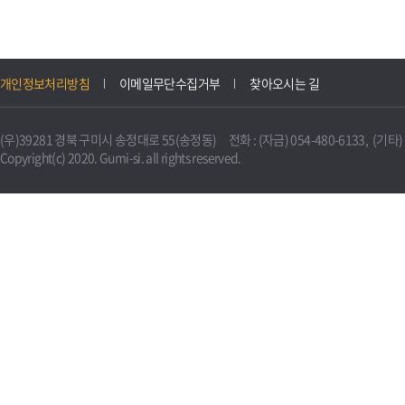
개인정보처리방침
이메일무단수집거부
찾아오시는 길
(우)39281 경북 구미시 송정대로 55(송정동) 전화 : (자금) 054-480-6133, (기타) 0
Copyright(c) 2020. Gumi-si. all rights reserved.