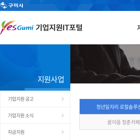
지원사업
기업지원 공고
청년일자리 로컬솔루
기업지원 소식
꿈이음 청춘카페
자금지원