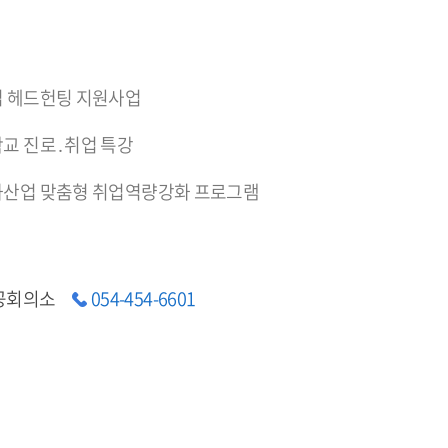
 헤드헌팅 지원사업
교 진로․취업 특강
산업 맞춤형 취업역량강화 프로그램
공회의소
054-454-6601