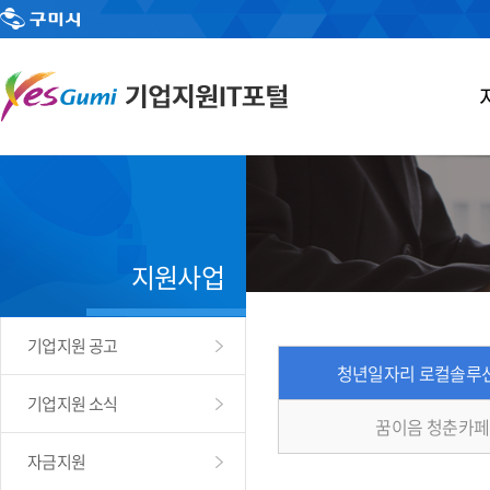
지원사업
기업지원 공고
청년일자리 로컬솔루
기업지원 소식
꿈이음 청춘카페
자금지원