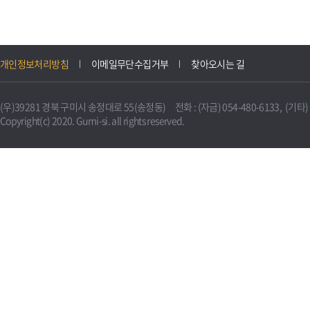
개인정보처리방침
이메일무단수집거부
찾아오시는 길
(우)39281 경북 구미시 송정대로 55(송정동) 전화 : (자금) 054-480-6133, (기타) 0
Copyright(c) 2020. Gumi-si. all rights reserved.