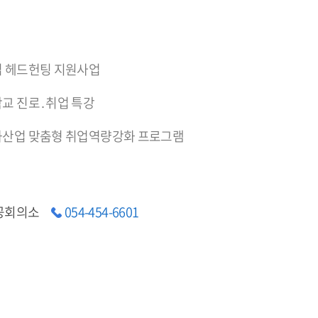
 헤드헌팅 지원사업
교 진로․취업 특강
산업 맞춤형 취업역량강화 프로그램
공회의소
054-454-6601