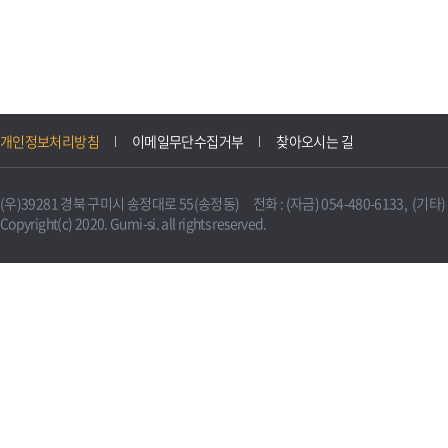
개인정보처리방침
이메일무단수집거부
찾아오시는 길
(우)39281 경북 구미시 송정대로 55(송정동) 전화 : (자금) 054-480-6133, (기타) 0
Copyright(c) 2020. Gumi-si. all rights reserved.