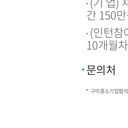
(기 업)
간 150
(인턴참
10개월차
문의처
구미중소기업협의