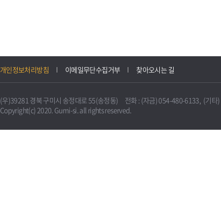
개인정보처리방침
이메일무단수집거부
찾아오시는 길
(우)39281 경북 구미시 송정대로 55(송정동) 전화 : (자금) 054-480-6133, (기타) 0
Copyright(c) 2020. Gumi-si. all rights reserved.