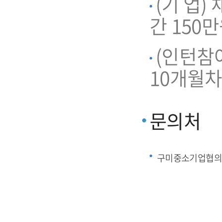
(기 업)
간 150
(인턴참
10개월차
문의처
구미중소기업협의