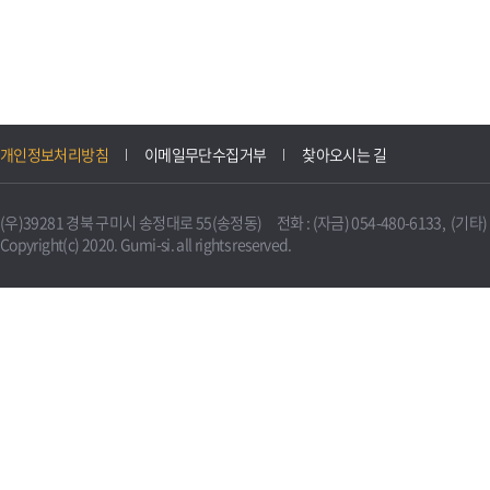
개인정보처리방침
이메일무단수집거부
찾아오시는 길
(우)39281 경북 구미시 송정대로 55(송정동) 전화 : (자금) 054-480-6133, (기타) 0
Copyright(c) 2020. Gumi-si. all rights reserved.