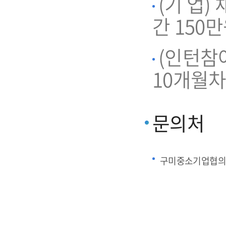
(기 업)
간 150
(인턴참
10개월차
문의처
구미중소기업협의