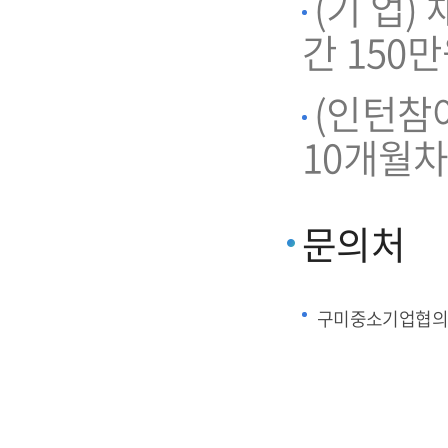
(기 업)
간 150
(인턴참
10개월차
문의처
구미중소기업협의