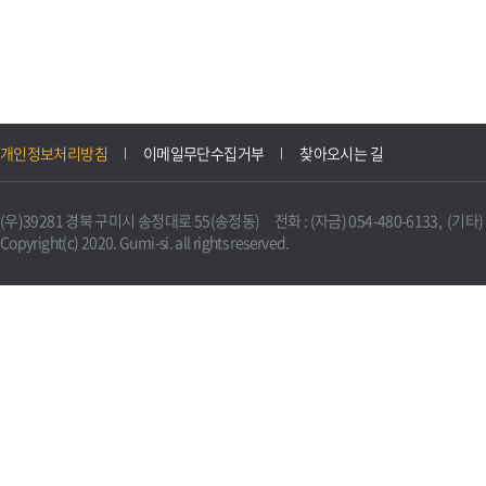
개인정보처리방침
이메일무단수집거부
찾아오시는 길
(우)39281 경북 구미시 송정대로 55(송정동) 전화 : (자금) 054-480-6133, (기타) 0
Copyright(c) 2020. Gumi-si. all rights reserved.