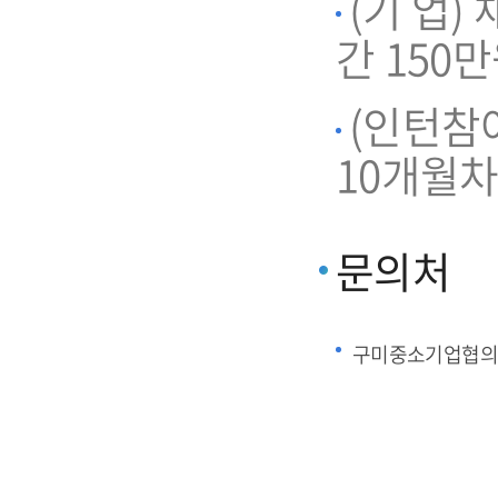
(기 업)
간 150
(인턴참
10개월차
문의처
구미중소기업협의