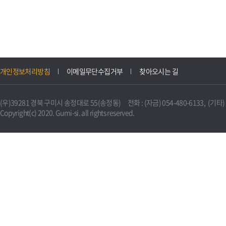
개인정보처리방침
이메일무단수집거부
찾아오시는 길
(우)39281 경북 구미시 송정대로 55(송정동) 전화 : (자금) 054-480-6133, (기타) 0
Copyright(c) 2020. Gumi-si. all rights reserved.