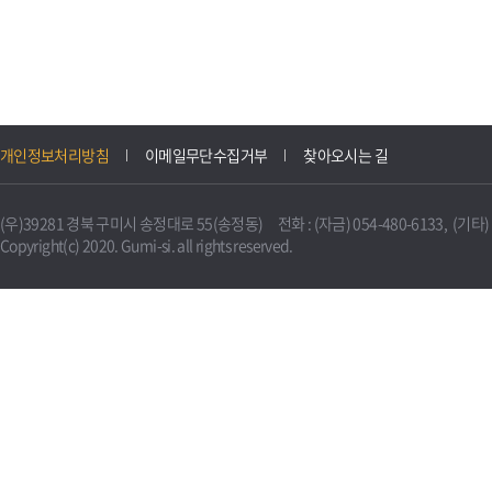
개인정보처리방침
이메일무단수집거부
찾아오시는 길
(우)39281 경북 구미시 송정대로 55(송정동) 전화 : (자금) 054-480-6133, (기타) 0
Copyright(c) 2020. Gumi-si. all rights reserved.