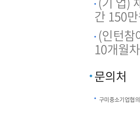
(기 업)
간 150
(인턴참
10개월차
문의처
구미중소기업협의