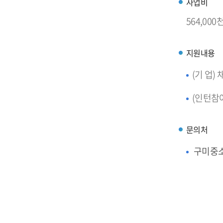
사업비
564,000천
지원내용
(기 업)
(인턴참여
문의처
구미중