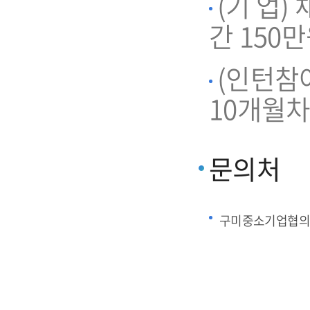
(기 업)
간 150
(인턴참
10개월차
문의처
구미중소기업협의