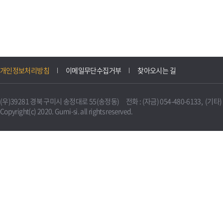
개인정보처리방침
이메일무단수집거부
찾아오시는 길
(우)39281 경북 구미시 송정대로 55(송정동) 전화 : (자금) 054-480-6133, (기타) 0
Copyright(c) 2020. Gumi-si. all rights reserved.