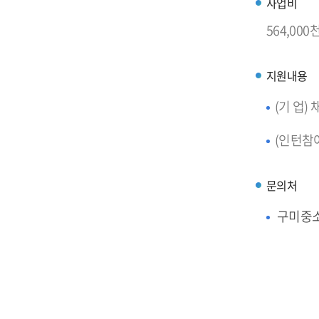
사업비
564,000천
지원내용
(기 업)
(인턴참여
문의처
구미중