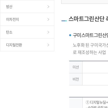
방산
스마트그린산단 
이차전지
탄소
구미스마트그린산
노후화 된 구미국가
디지털전환
로 재조성하는 사업
미션
비전
① 디지털뉴딜
- 스마트공장 보급