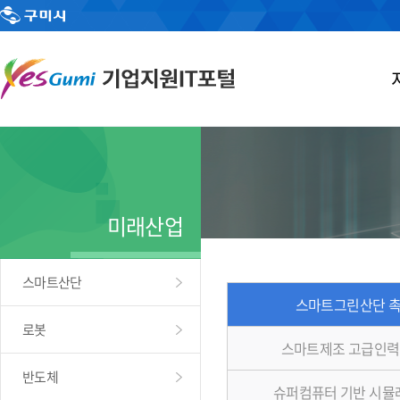
미래산업
스마트산단
스마트그린산단 
로봇
스마트제조 고급인력
반도체
슈퍼컴퓨터 기반 시뮬