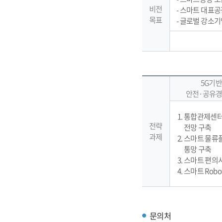
비전
- 스마트 대표공
목표
- 글로벌 강소기
5G기반
안전·공유경
통합관제센터
전략
전망 구축
과제
스마트 물류
통망 구축
스마트 편의
스마트 Robot
문의처