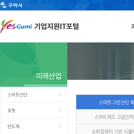
미래산업
스마트산단
스마트그린산단 
로봇
스마트제조 고급인력
반도체
슈퍼컴퓨터 기반 시뮬