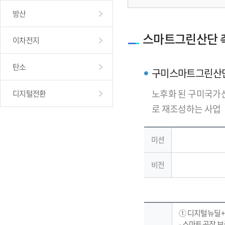
방산
스마트그린산단 
이차전지
탄소
구미스마트그린산
노후화 된 구미국가
디지털전환
로 재조성하는 사업
미션
비전
① 디지털뉴딜
- 스마트공장 보급