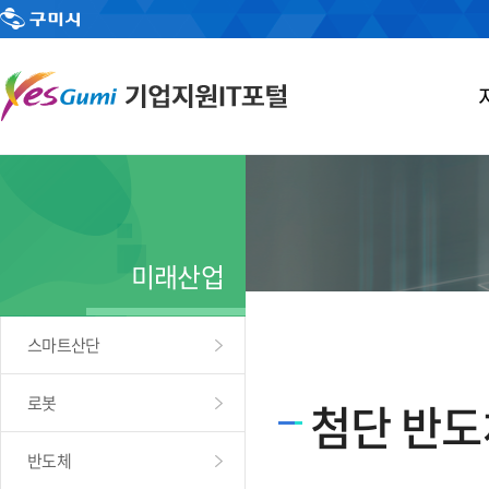
미래산업
스마트산단
로봇
첨단 반도
반도체