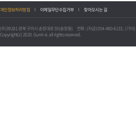
개인정보처리방침
이메일무단수집거부
찾아오시는 길
(우)39281 경북 구미시 송정대로 55(송정동) 전화 : (자금) 054-480-6133, (기타) 0
Copyright(c) 2020. Gumi-si. all rights reserved.