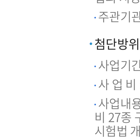
주관기관
첨단방위
사업기간 : 
사 업 비 
사업내용
비 27종
시험법 개