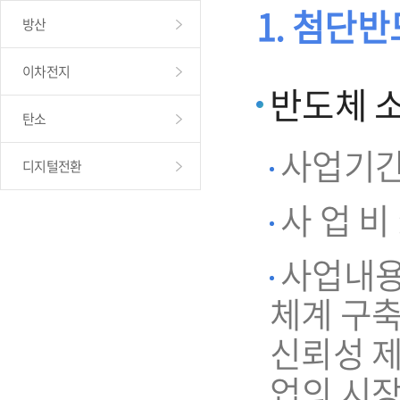
1. 첨단
방산
이차전지
반도체 
탄소
사업기간 : 
디지털전환
사 업 비 
사업내용
체계 구축
신뢰성 
업의 시