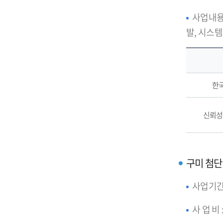
사업내용
발, 시스
한
신뢰성
구미 첨단반
사업기간 :
사 업 비 