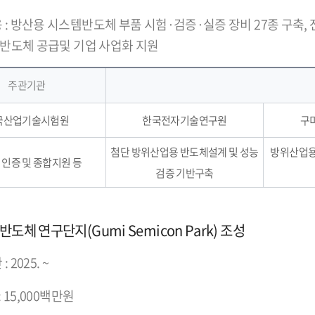
 : 방산용 시스템반도체 부품 시험·검증·실증 장비 27종 구축,
템반도체 공급및 기업 사업화 지원
주관기관
국산업기술시험원
한국전자기술연구원
구
첨단 방위산업용 반도체설계 및 성능
방위산업용
 인증 및 종합지원 등
검증 기반구축
도체 연구단지(Gumi Semicon Park) 조성
 2025. ~
: 15,000백만원