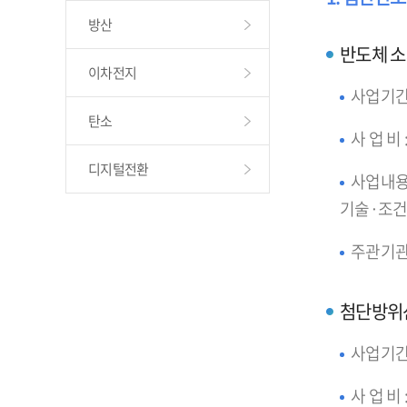
방산
반도체 소
이차전지
사업기간 : 
탄소
사 업 비 
디지털전환
사업내용
기술·조건
주관기관
첨단방위
사업기간 : 
사 업 비 