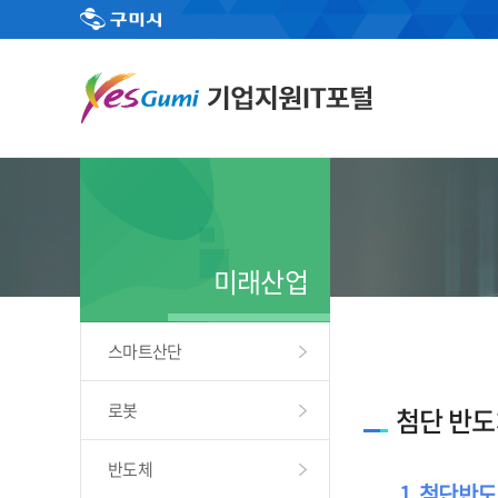
미래산업
스마트산단
로봇
첨단 반도
반도체
1. 첨단반