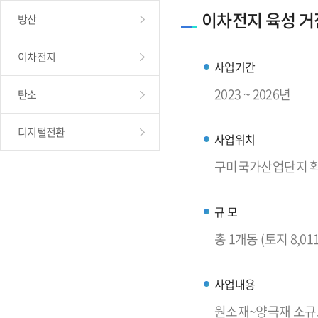
이차전지 육성 거
방산
이차전지
사업기간
2023 ~ 2026년
탄소
디지털전환
사업위치
구미국가산업단지 확장
규 모
총 1개동 (토지 8,01
사업내용
원소재~양극재 소규모