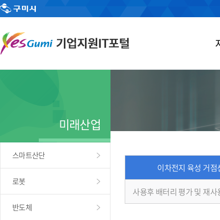
미래산업
스마트산단
이차전지 육성 거점
로봇
사용후 배터리 평가 및 재사
반도체