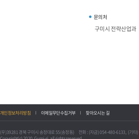
문의처
구미시 전략산업과
개인정보처리방침
이메일무단수집거부
찾아오시는 길
(우)39281 경북 구미시 송정대로 55(송정동) 전화 : (자금) 054-480-6133, (기타) 0
Copyright(c) 2020. Gumi-si. all rights reserved.