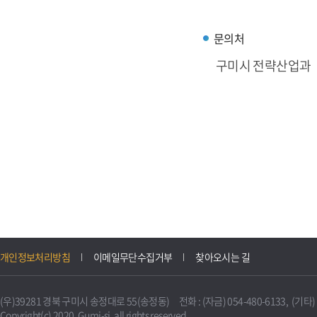
문의처
구미시 전략산업과
개인정보처리방침
이메일무단수집거부
찾아오시는 길
(우)39281 경북 구미시 송정대로 55(송정동) 전화 : (자금) 054-480-6133, (기타) 0
Copyright(c) 2020. Gumi-si. all rights reserved.