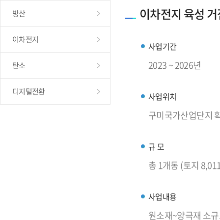
이차전지 육성 거
방산
이차전지
사업기간
2023 ~ 2026년
탄소
디지털전환
사업위치
구미국가산업단지 확장
규 모
총 1개동 (토지 8,01
사업내용
원소재~양극재 소규모