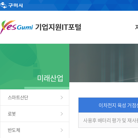
미래산업
스마트산단
이차전지 육성 거점
로봇
사용후 배터리 평가 및 재사
반도체