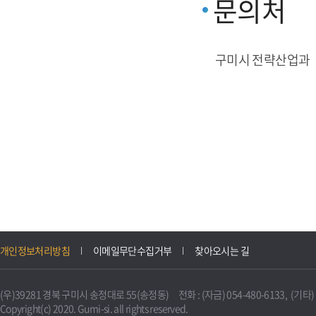
문의처
구미시 전략산업과
개인정보처리방침
이메일무단수집거부
찾아오시는 길
(우)39281 경북 구미시 송정대로 55(송정동) 전화 : (자금) 054-480-6133, (기타) 0
Copyright(c) 2020. Gumi-si. all rights reserved.