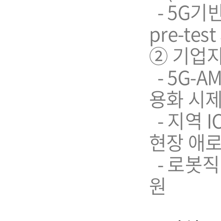
- 5G기
pre-tes
➁ 기업
- 5G-
용화 시
- 지역 
현장 애
- 로봇직
원