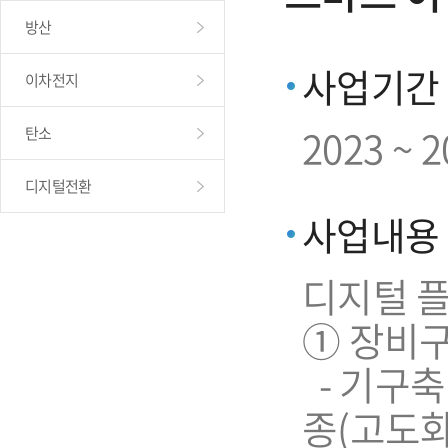
방산
사업기간
이차전지
2023 ~ 
탄소
디지털전환
사업내용
디지털 플
➀ 장비
- 기구축
종(고도화