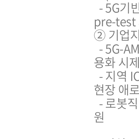
- 5G기
pre-tes
➁ 기업
- 5G-
용화 시
- 지역 
현장 애
- 로봇직
원