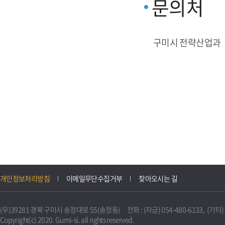
문의처
구미시 전략산업과
개인정보처리방침
이메일무단수집거부
찾아오시는 길
(우)39281 경북 구미시 송정대로 55(송정동) 전화 : (자금) 054-480-6133, (기타) 0
Copyright(c) 2020. Gumi-si. all rights reserved.