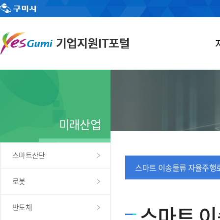
미래산업
스마트산단
스마트 이송물류 자율주행
로봇
스마트 이
반도체