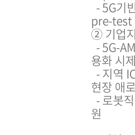
- 5G기
pre-tes
➁ 기업
- 5G-
용화 시
- 지역 
현장 애
- 로봇직
원