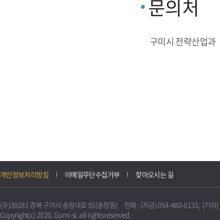
문의처
구미시 전략산업과
개인정보처리방침
이메일무단수집거부
찾아오시는 길
(우)39281 경북 구미시 송정대로 55(송정동) 전화 : (자금) 054-480-6133, (기타) 0
Copyright(c) 2020. Gumi-si. all rights reserved.