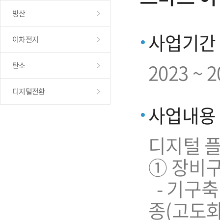
방산
사업기간
이차전지
2023 ~ 
탄소
디지털전환
사업내용
디지털 플
➀ 장비
- 기구축
종(고도화