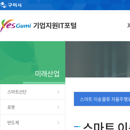
미래산업
스마트산단
스마트 이송물류 자율주행
로봇
스마트 이
반도체