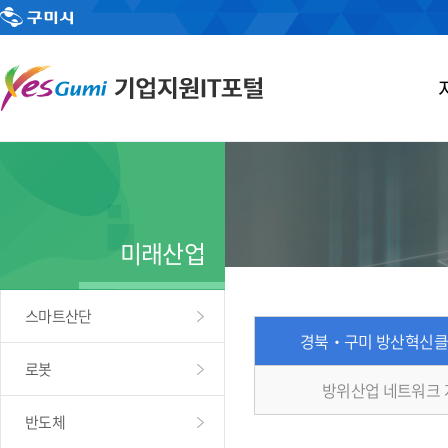
미래산업
스마트산단
경북‧구미 방산혁신클
로봇
방위산업 네트워크
반도체