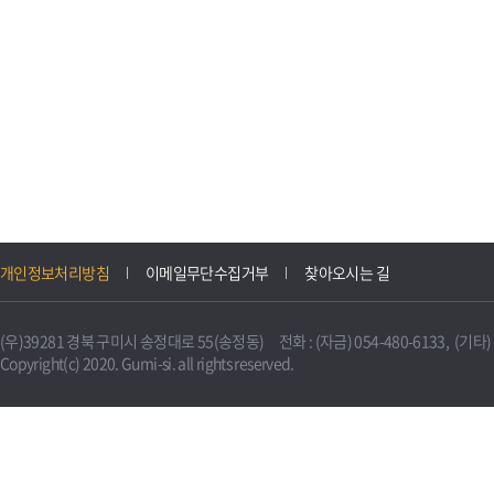
개인정보처리방침
이메일무단수집거부
찾아오시는 길
(우)39281 경북 구미시 송정대로 55(송정동) 전화 : (자금) 054-480-6133, (기타) 0
Copyright(c) 2020. Gumi-si. all rights reserved.