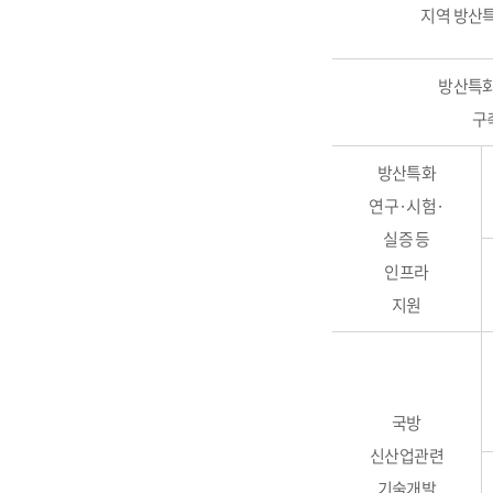
지역 방산
방산특화
구
방산특화
연구·시험·
실증 등
인프라
지원
국방
신산업관련
기술개발