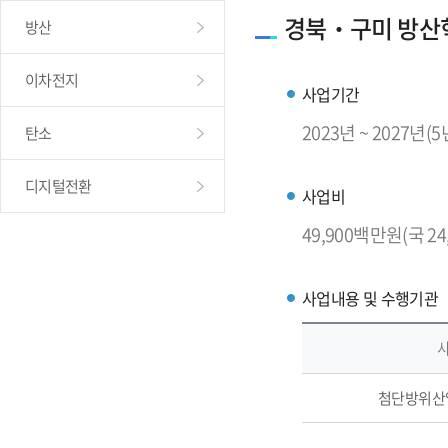
경북‧구미 방산
방산
이차전지
사업기간
2023년 ~ 2027년(
탄소
디지털전환
사업비
49,900백만원(국 24,5
사업내용 및 수행기관
사
첨단방위산