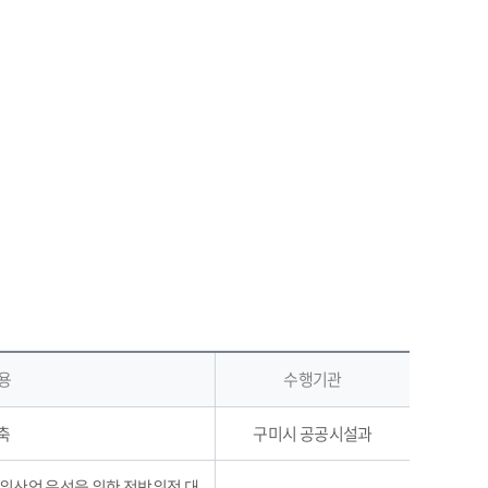
 용
수행기관
축
구미시 공공시설과
위산업 육성을 위한 전방위적 대