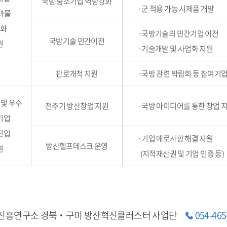
국방 중소기업 역량강화
·군 적용 가능 시제품 개발
과물
업화
·국방기술의 민간기업 이전
국방기술 민간이전
원
·기술개발 및 사업화 지원
판로개척 지원
·국방 관련 박람회 등 참여기업
 및 우수
전주기 방산창업 지원
·국방 아이디어를 통한 창업 
기업
진입
·기업 애로사항 해결 지원
방산헬프데스크 운영
원
(지적재산권 및 기업 인증 등)
진흥연구소 경북‧구미 방산혁신클러스터 사업단
054-465