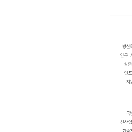
방산
연구·
실증
인
지
국
신산
기술