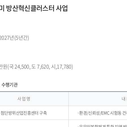
미 방산혁신클러스터 사업
 2027년(5년간)
원(국 24,500, 도 7,620, 시,17,780)
및 수행기관
사 업 명
내
첨단방위산업진흥센터 구축
·환경/신뢰성/EMC 시험동 건
·유무인복합체계 특화 지역 방