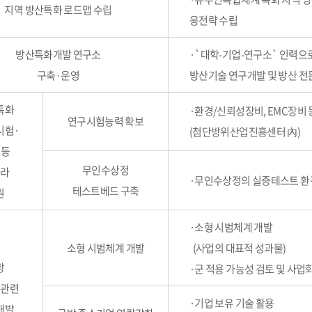
지역 방산특화 로드맵 수립
응전략 수립
방산특화개발 연구소
·`대학-기업-연구소` 인력으로
구축·운영
방산기술 연구개발 및 방산 전
특화
·환경/신뢰성장비, EMC장비 
연구시험능력 확보
시험·
(첨단방위산업진흥센터 內)
 등
무인수상정
프라
·무인수상정의 실증테스트 환
테스트베드 구축
원
·소형 시범체계 개발
소형 시범체계 개발
(사업의 대표적 성과물)
방
·군 적용 가능성 검토 및 사업
업관련
·기업 보유 기술 활용
개발