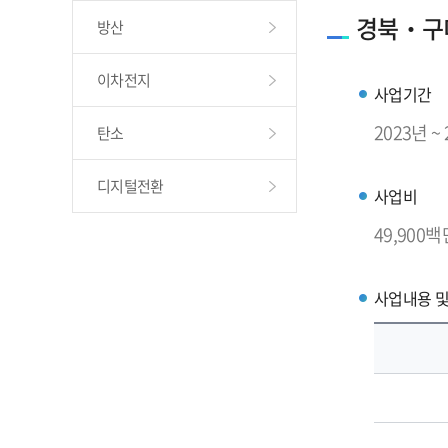
경북‧구
방산
이차전지
사업기간
2023년 ~
탄소
디지털전환
사업비
49,900백만
사업내용 