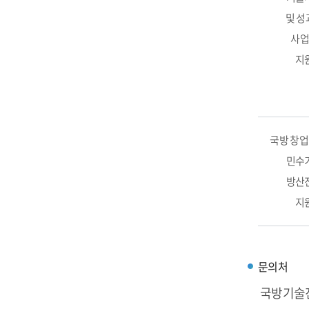
및 성
사
지
국방 창업
민수
방산
지
문의처
국방기술