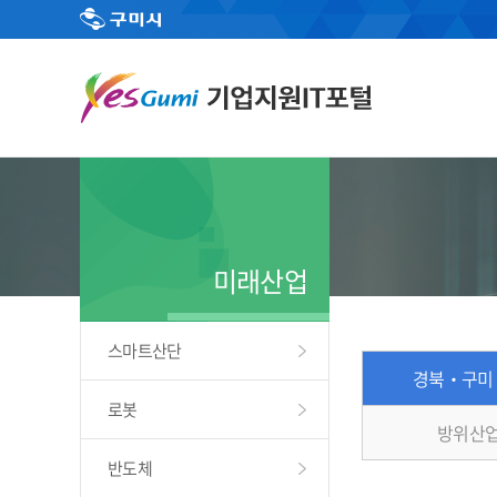
미래산업
스마트산단
경북‧구미
로봇
방위산업
반도체