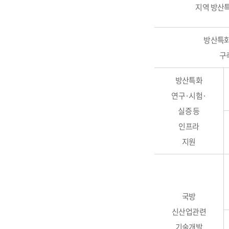
지역 방산
방산특화
구
방산특화
연구·시험·
실증 등
인프라
지원
국방
신산업관련
기술개발