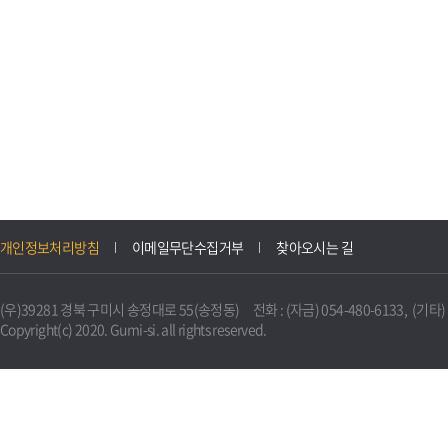
개인정보처리방침
이메일무단수집거부
찾아오시는 길
(우)39281 경북 구미시 송정대로 55(송정동) 전화 : (자금) 054-480-6133, (기타) 0
Copyright(c) 2020. Gumi-si. all rights reserved.