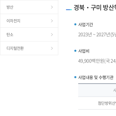
경북‧구미 방산
방산
이차전지
사업기간
2023년 ~ 2027년(
탄소
디지털전환
사업비
49,900백만원(국 24,5
사업내용 및 수행기관
사
첨단방위산