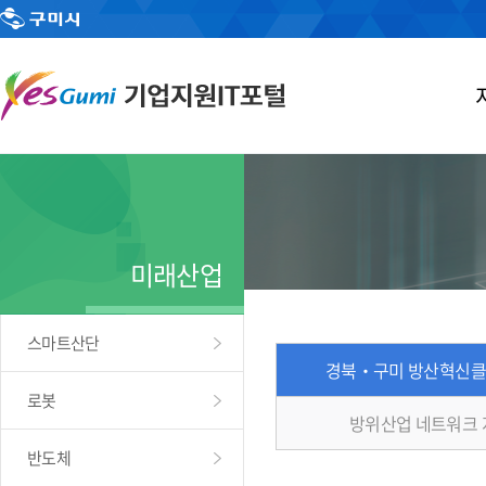
미래산업
스마트산단
경북‧구미 방산혁신클
로봇
방위산업 네트워크
반도체