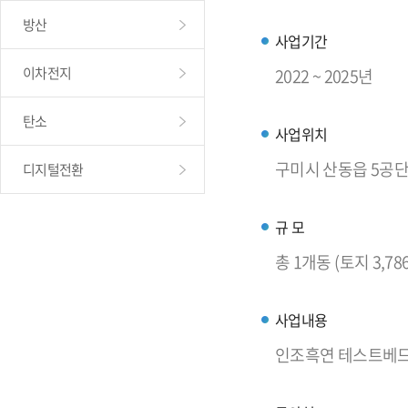
방산
사업기간
이차전지
2022 ~ 2025년
탄소
사업위치
구미시 산동읍 5공단
디지털전환
규 모
총 1개동 (토지 3,78
사업내용
인조흑연 테스트베드 