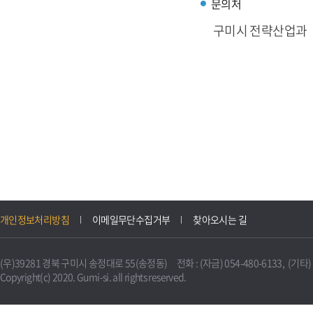
문의처
구미시 전략산업과
개인정보처리방침
이메일무단수집거부
찾아오시는 길
(우)39281 경북 구미시 송정대로 55(송정동) 전화 : (자금) 054-480-6133, (기타) 0
Copyright(c) 2020. Gumi-si. all rights reserved.