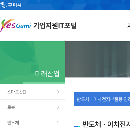
미래산업
스마트산단
반도체ㆍ이차전지부품용 인
로봇
반도체ㆍ이차전지
반도체