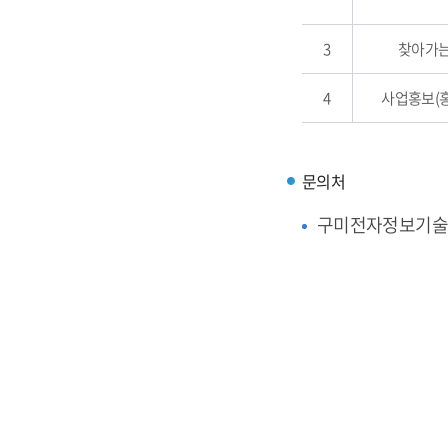
3
찾아가는
4
사업홍보(
문의처
구미전자정보기술