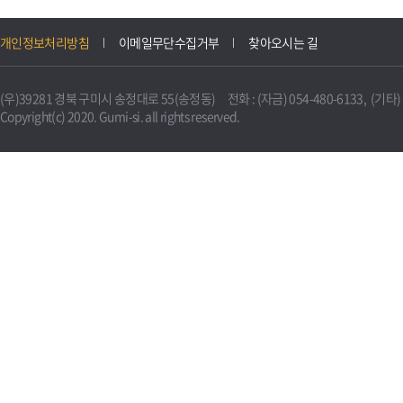
개인정보처리방침
이메일무단수집거부
찾아오시는 길
(우)39281 경북 구미시 송정대로 55(송정동) 전화 : (자금) 054-480-6133, (기타) 0
Copyright(c) 2020. Gumi-si. all rights reserved.