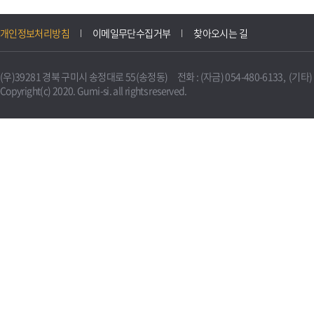
개인정보처리방침
이메일무단수집거부
찾아오시는 길
(우)39281 경북 구미시 송정대로 55(송정동) 전화 : (자금) 054-480-6133, (기타) 0
Copyright(c) 2020. Gumi-si. all rights reserved.