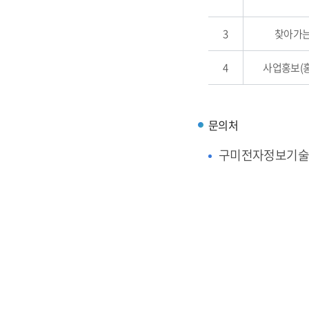
3
찾아가는
4
사업홍보(
문의처
구미전자정보기술