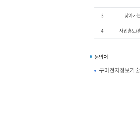
3
찾아가는
4
사업홍보(
문의처
구미전자정보기술