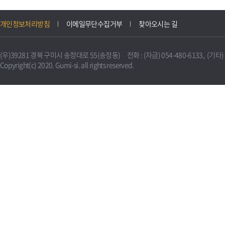
개인정보처리방침
이메일무단수집거부
찾아오시는 길
(우)39281 경북 구미시 송정대로 55(송정동) 전화 : (자금) 054-480-6133, (기타) 0
Copyright(c) 2020. Gumi-si. all rights reserved.