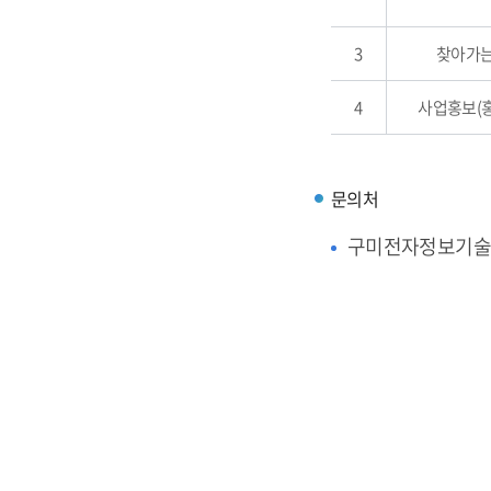
3
찾아가는
4
사업홍보(
문의처
구미전자정보기술