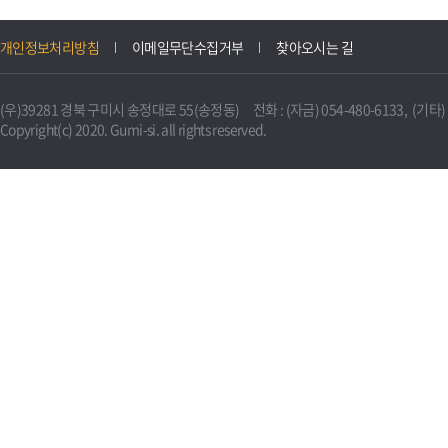
개인정보처리방침
이메일무단수집거부
찾아오시는 길
(우)39281 경북 구미시 송정대로 55(송정동) 전화 : (자금) 054-480-6133, (기타) 0
Copyright(c) 2020. Gumi-si. all rights reserved.