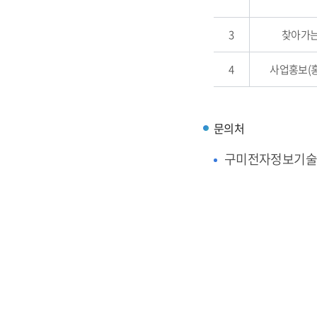
3
찾아가는
4
사업홍보(
문의처
구미전자정보기술