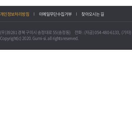
개인정보처리방침
이메일무단수집거부
찾아오시는 길
(우)39281 경북 구미시 송정대로 55(송정동) 전화 : (자금) 054-480-6133, (기타) 0
Copyright(c) 2020. Gumi-si. all rights reserved.