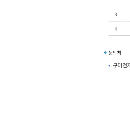
3
4
문의처
구미전