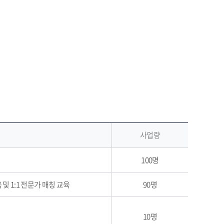
사업량
100명
및 1:1 전문가 매칭 교육
90명
10명