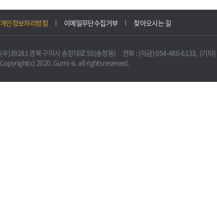
개인정보처리방침
이메일무단수집거부
찾아오시는 길
(우)39281 경북 구미시 송정대로 55(송정동) 전화 : (자금) 054-480-6133, (기타) 0
Copyright(c) 2020. Gumi-si. all rights reserved.