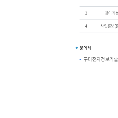
3
찾아가는
4
사업홍보(
문의처
구미전자정보기술