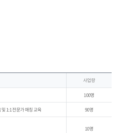
사업량
100명
및 1:1 전문가 매칭 교육
90명
10명