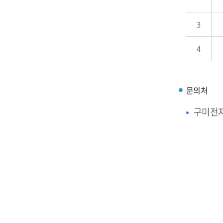
3
4
문의처
구미전