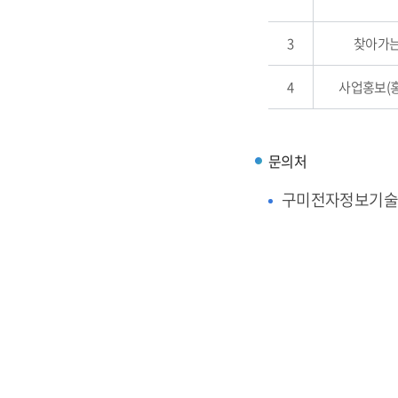
3
찾아가는
4
사업홍보(
문의처
구미전자정보기술