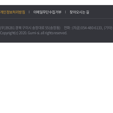
개인정보처리방침
이메일무단수집거부
찾아오시는 길
(우)39281 경북 구미시 송정대로 55(송정동) 전화 : (자금) 054-480-6133, (기타) 0
Copyright(c) 2020. Gumi-si. all rights reserved.