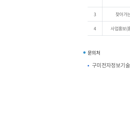
3
찾아가는
4
사업홍보(
문의처
구미전자정보기술