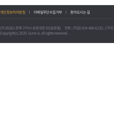
개인정보처리방침
이메일무단수집거부
찾아오시는 길
(우)39281 경북 구미시 송정대로 55(송정동) 전화 : (자금) 054-480-6133, (기타) 0
Copyright(c) 2020. Gumi-si. all rights reserved.