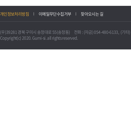
개인정보처리방침
이메일무단수집거부
찾아오시는 길
(우)39281 경북 구미시 송정대로 55(송정동) 전화 : (자금) 054-480-6133, (기타) 0
Copyright(c) 2020. Gumi-si. all rights reserved.