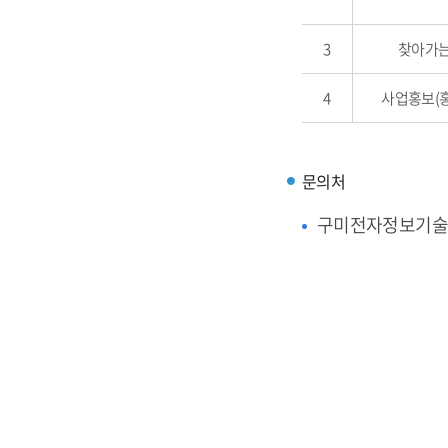
3
찾아가는
4
사업홍보(
문의처
구미전자정보기술