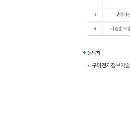
3
찾아가는
4
사업홍보(
문의처
구미전자정보기술