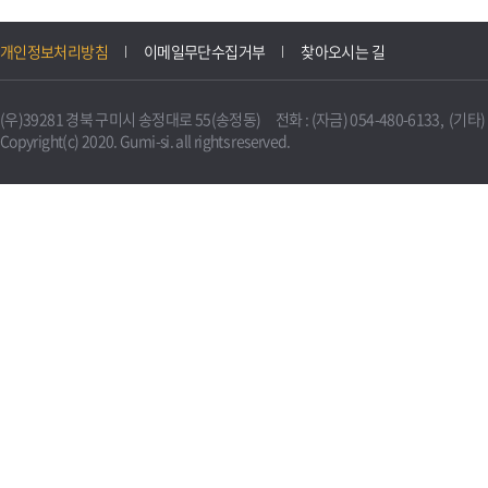
개인정보처리방침
이메일무단수집거부
찾아오시는 길
(우)39281 경북 구미시 송정대로 55(송정동) 전화 : (자금) 054-480-6133, (기타) 0
Copyright(c) 2020. Gumi-si. all rights reserved.