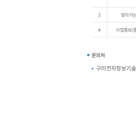
3
찾아가는
4
사업홍보(
문의처
구미전자정보기술