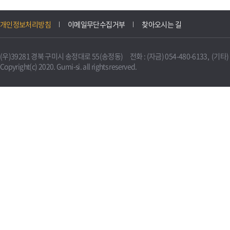
개인정보처리방침
이메일무단수집거부
찾아오시는 길
(우)39281 경북 구미시 송정대로 55(송정동) 전화 : (자금) 054-480-6133, (기타) 0
Copyright(c) 2020. Gumi-si. all rights reserved.