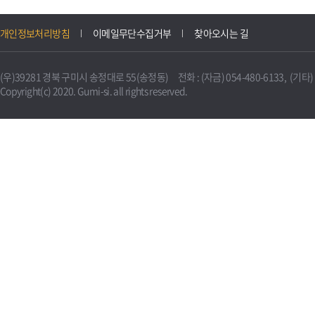
개인정보처리방침
이메일무단수집거부
찾아오시는 길
(우)39281 경북 구미시 송정대로 55(송정동) 전화 : (자금) 054-480-6133, (기타) 0
Copyright(c) 2020. Gumi-si. all rights reserved.