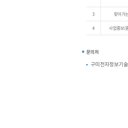
3
찾아가는
4
사업홍보(
문의처
구미전자정보기술