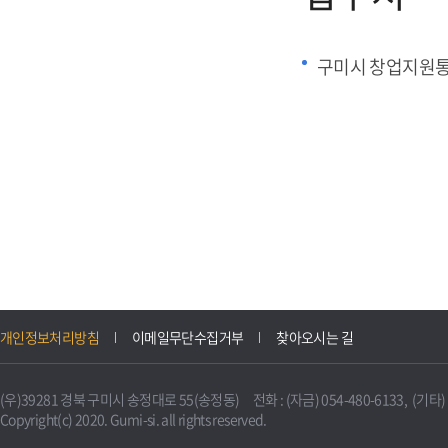
구미시 창업지원
개인정보처리방침
이메일무단수집거부
찾아오시는 길
(우)39281 경북 구미시 송정대로 55(송정동) 전화 : (자금) 054-480-6133, (기타) 0
Copyright(c) 2020. Gumi-si. all rights reserved.