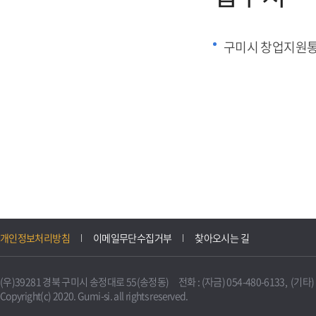
구미시 창업지원
개인정보처리방침
이메일무단수집거부
찾아오시는 길
(우)39281 경북 구미시 송정대로 55(송정동) 전화 : (자금) 054-480-6133, (기타) 0
Copyright(c) 2020. Gumi-si. all rights reserved.