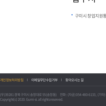
구미시 창업지원
개인정보처리방침
이메일무단수집거부
찾아오시는 길
(우)39281 경북 구미시 송정대로 55(송정동) 전화 : (자금) 054-480-6133, (기타) 0
Copyright(c) 2020. Gumi-si. all rights reserved.