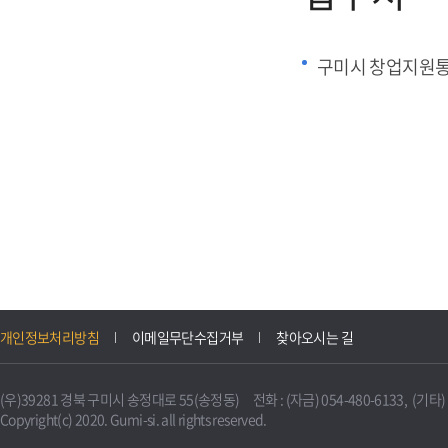
구미시 창업지원
개인정보처리방침
이메일무단수집거부
찾아오시는 길
(우)39281 경북 구미시 송정대로 55(송정동) 전화 : (자금) 054-480-6133, (기타) 0
Copyright(c) 2020. Gumi-si. all rights reserved.