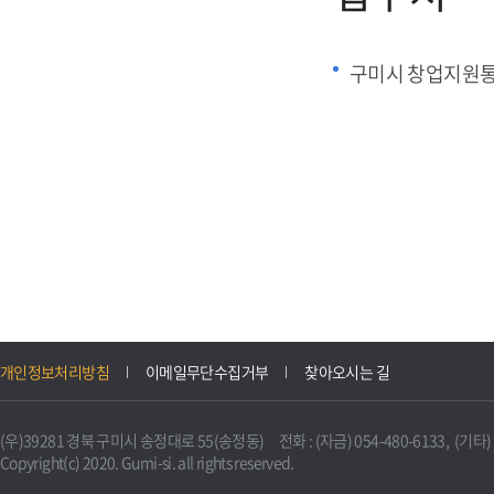
구미시 창업지원
개인정보처리방침
이메일무단수집거부
찾아오시는 길
(우)39281 경북 구미시 송정대로 55(송정동) 전화 : (자금) 054-480-6133, (기타) 0
Copyright(c) 2020. Gumi-si. all rights reserved.