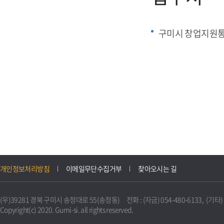
구미시 창업지원
개인정보처리방침
이메일무단수집거부
찾아오시는 길
(우)39281 경북 구미시 송정대로 55(송정동) 전화 : (자금) 054-480-6133, (기타) 0
Copyright(c) 2020. Gumi-si. all rights reserved.