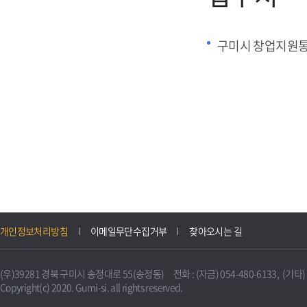
구미시 창업지원
개인정보처리방침
이메일무단수집거부
찾아오시는 길
(우)39281 경북 구미시 송정대로 55(송정동) 전화 : (자금) 054-480-6133, (기타) 0
Copyright(c) 2020. Gumi-si. all rights reserved.