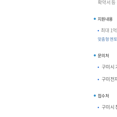
확약서 등
지원내용
최대 1억
맞춤형 멘토
문의처
구미시
구미전
접수처
구미시