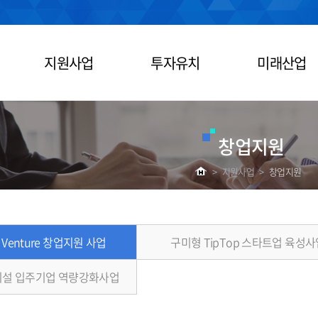
지원사업
투자유치
미래산업
창업지원
>
지원사업
>
창업지원
 Venture 창업지원 사업
구미형 TipTop 스타트업 육성사
설 입주기업 역량강화사업