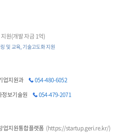
 지원(개발 자금 1억)
링 및 교육, 기술고도화 지원
 기업지원과
054-480-6052
자정보기술원
054-479-2071
 창업지원통합플랫폼
(
https://startup.geri.re.kr/
)