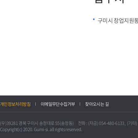
구미시 창업지원
개인정보처리방침
이메일무단수집거부
찾아오시는 길
(우)39281 경북 구미시 송정대로 55(송정동) 전화 : (자금) 054-480-6133, (기타) 0
Copyright(c) 2020. Gumi-si. all rights reserved.