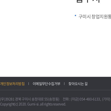
구미시 창업지원
개인정보처리방침
이메일무단수집거부
찾아오시는 길
(우)39281 경북 구미시 송정대로 55(송정동) 전화 : (자금) 054-480-6133, (기타) 0
Copyright(c) 2020. Gumi-si. all rights reserved.